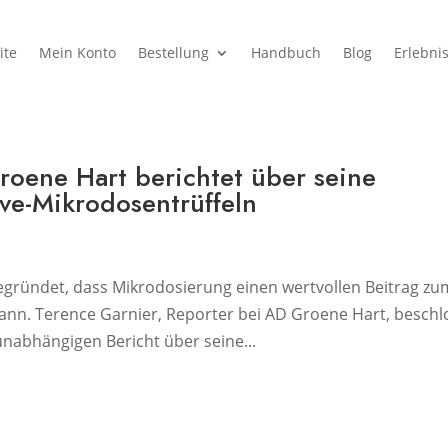
ite
Mein Konto
Bestellung
Handbuch
Blog
Erlebni
roene Hart berichtet über seine
ive-Mikrodosentrüffeln
egründet, dass Mikrodosierung einen wertvollen Beitrag zu
kann. Terence Garnier, Reporter bei AD Groene Hart, beschl
unabhängigen Bericht über seine...