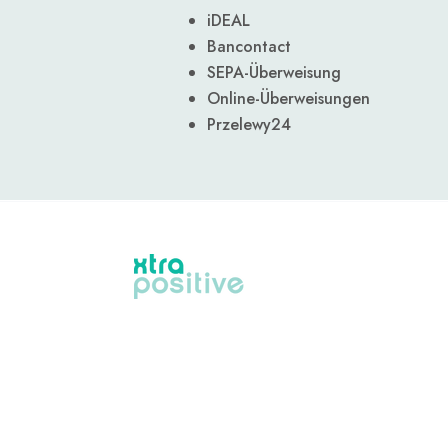
iDEAL
Bancontact
SEPA-Überweisung
Online-Überweisungen
Przelewy24
XtraPositive wurde ins Leben gerufen, weil
wir sehen, dass viele Menschen mit Stress,
Konzentration, Depression und ähnlichen
Beschwerden zu kämpfen haben. Wir
sehen, dass die positiven Effekte der