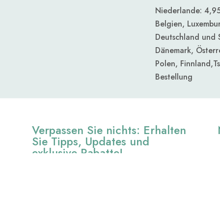
Niederlande: 4,95
Belgien, Luxemburg
Deutschland und 
Dänemark, Österre
Polen, Finnland,
T
Bestellung
Verpassen Sie nichts: Erhalten
Sie Tipps, Updates und
exklusive Rabatte!
Melden Sie sich für den Newsletter an und
erhalten Sie 10% Rabatt auf Ihre erste Bestellung!