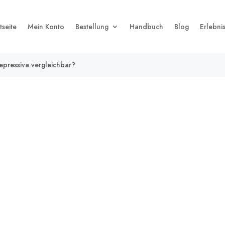
tseite
Mein Konto
Bestellung
Handbuch
Blog
Erlebni
depressiva vergleichbar?