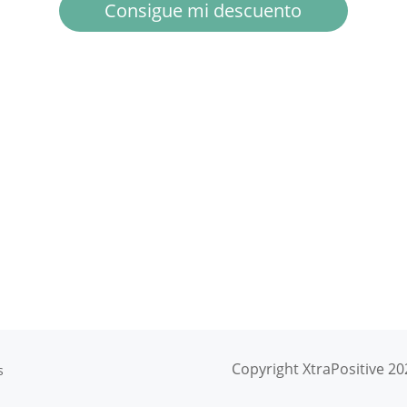
Consigue mi descuento
s
Copyright XtraPositive 2
s