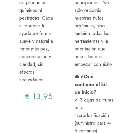
sin productos
principiantes. No
químicos ni
sólo recibirás
pesticidas. Cada
nuestras trufas
microdosis te
orgánicas, sino
ayuda de forma
también todas las
suave y natural a
herramientas y la
tener más paz,
orientación que
concentración y
necesitas para
claridad, sin
empezar con éxito.
efectos
💼 ¿Qué
secundarios.
contiene el kit
de inicio?
€
13,95
✔ 3 cajas de trufas
para
microdosificación
(suministro para 4-
6 semanas).