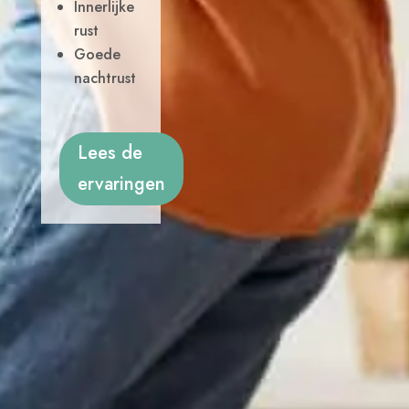
Innerlijke
rust
Goede
nachtrust
Lees de
ervaringen