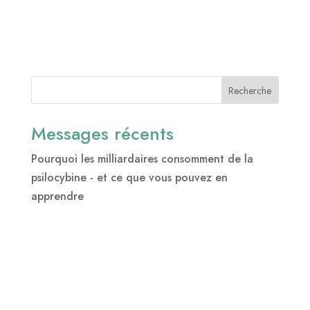
Recherche
Messages récents
Pourquoi les milliardaires consomment de la
psilocybine - et ce que vous pouvez en
apprendre
Le microdosage se généralise et est de plus en
plus accepté
Cinq conseils de gestion du stress pour les fêtes
de fin d'année
De la souffrance à la vie : La science de la