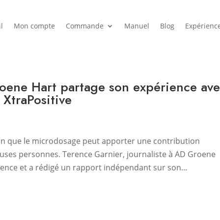
l
Mon compte
Commande
Manuel
Blog
Expérienc
oene Hart partage son expérience av
 XtraPositive
tion que le microdosage peut apporter une contribution
euses personnes. Terence Garnier, journaliste à AD Groene
rience et a rédigé un rapport indépendant sur son...