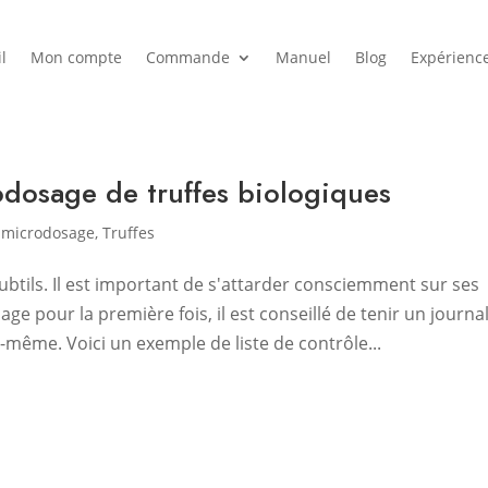
l
Mon compte
Commande
Manuel
Blog
Expérienc
rodosage de truffes biologiques
,
microdosage
,
Truffes
btils. Il est important de s'attarder consciemment sur ses
ge pour la première fois, il est conseillé de tenir un journal
-même. Voici un exemple de liste de contrôle...