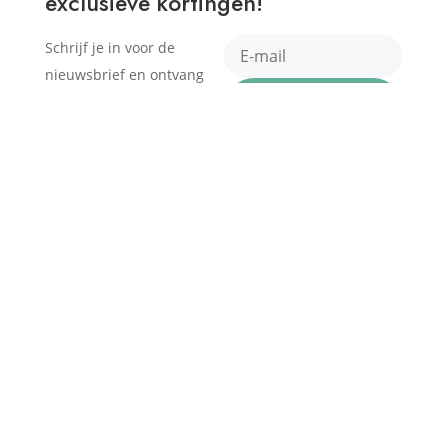
exclusieve kortingen!
Schrijf je in voor de
nieuwsbrief en ontvang
Krijg mijn
10% korting op je eerste
bestelling!
korting!
Navigeer naar