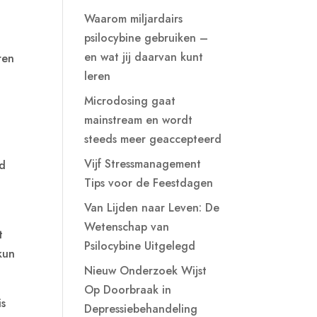
Waarom miljardairs
psilocybine gebruiken –
en wat jij daarvan kunt
ren
leren
Microdosing gaat
mainstream en wordt
n
steeds meer geaccepteerd
Vijf Stressmanagement
gd
Tips voor de Feestdagen
Van Lijden naar Leven: De
Wetenschap van
t
Psilocybine Uitgelegd
 kun
Nieuw Onderzoek Wijst
Op Doorbraak in
is
Depressiebehandeling