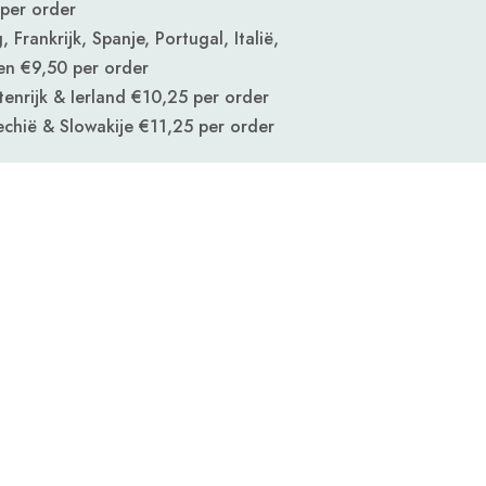
per order
 Frankrijk, Spanje, Portugal, Italië,
en €9,50 per order
nrijk & Ierland €10,25 per order
echië & Slowakije
€11,25 per order
Navigeer naar
Blog
Over ons
Contact