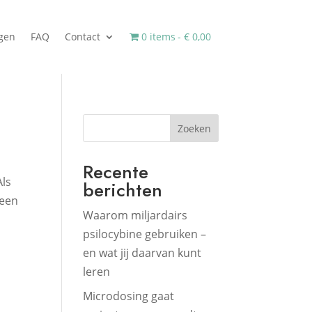
ngen
FAQ
Contact
0 items
€ 0,00
Zoeken
Recente
Als
berichten
 een
Waarom miljardairs
psilocybine gebruiken –
en wat jij daarvan kunt
leren
Microdosing gaat