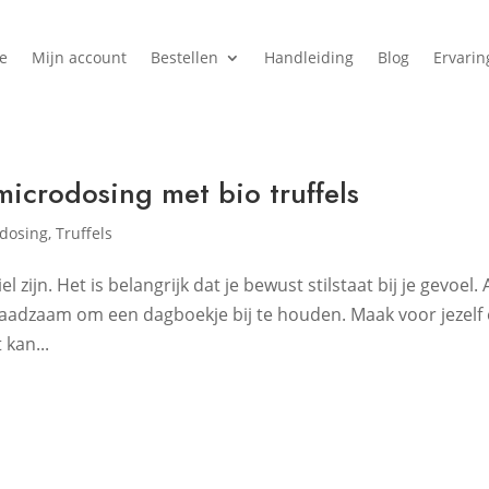
e
Mijn account
Bestellen
Handleiding
Blog
Ervari
microdosing met bio truffels
dosing
,
Truffels
ijn. Het is belangrijk dat je bewust stilstaat bij je gevoel. 
 raadzaam om een dagboekje bij te houden. Maak voor jezelf
 kan...